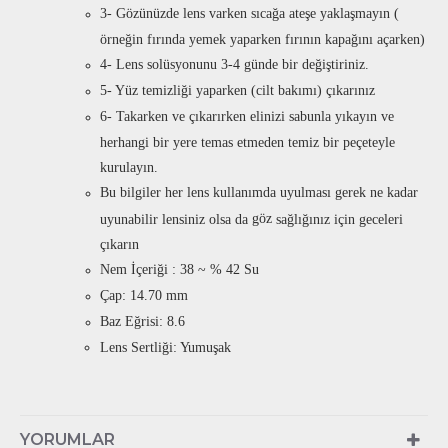
3- Gözünüzde lens varken sıcağa ateşe yaklaşmayın (
örneğin fırında yemek yaparken fırının kapağını açarken)
4- Lens solüsyonunu 3-4 günde bir değiştiriniz.
5- Yüz temizliği yaparken (cilt bakımı) çıkarınız
6- Takarken ve çıkarırken elinizi sabunla yıkayın ve
herhangi bir yere temas etmeden temiz bir peçeteyle
kurulayın.
Bu bilgiler her lens kullanımda uyulması gerek ne kadar
göz
uyunabilir lensiniz olsa da
sağlığınız için geceleri
çıkarın
Nem İçeriği : 38 ~ % 42 Su
Çap: 14.70 mm
Baz Eğrisi: 8.6
Lens Sertliği: Yumuşak
YORUMLAR