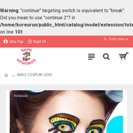
Warning
: "continue" targeting switch is equivalent to "break".
Did you mean to use "continue 2"? in
/home/koreurun/public_html/catalog/model/extension/tota
on line
101
TL
Türk Lirası
Giriş Yap
Kayıt Ol
SMILE COSPLAY LENS